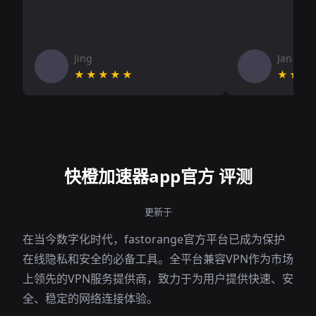
Jing
Jan V
★★★★★
★★★
快橙加速器app官方 评测
更新于
在当今数字化时代，fastorange官方平台已成为保护
在线隐私和安全的必备工具。全平台兼容VPN作为市场
上领先的VPN服务提供商，致力于为用户提供快速、安
全、稳定的网络连接体验。