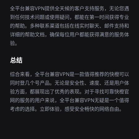
全平台兼容VPN提供全天候的客户支持服务，无论您遇
到任何技术问题或使用疑问，都能在第一时间获得专业
的帮助。多种联系渠道包括在线实时聊天、邮件支持和
详细的帮助文档，确保每位用户都能获得满意的服务体
验。
总结
综合来看，全平台兼容VPN是一款值得推荐的快橙可以
同时登几个号产品。无论是安全性、速度、还是用户体
验方面，都展现出了优秀的表现。对于寻找可靠快橙官
网的服务的用户来说，全平台兼容VPN无疑是一个值得
考虑的选择。立即体验，感受安全畅快的网络自由。