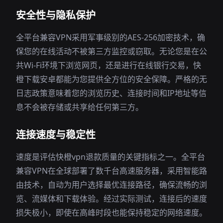
安全性与隐私保护
全平台兼容VPN采用军事级别的AES-256加密技术，确
保您的在线活动不被第三方监控或窃取。无论您是在公
共Wi-Fi环境下浏览网页，还是进行在线银行交易，快
橙下载安卓都能为您提供全方位的安全保障。严格的无
日志政策意味着您的浏览历史、连接时间和IP地址等信
息不会被存储或共享给任何第三方。
连接速度与稳定性
速度是评估快橙vpn退款质量的关键指标之一。全平台
兼容VPN在全球部署了数千台高速服务器，采用智能路
由技术，自动为用户选择最优连接路径，确保流畅的浏
览、流媒体和下载体验。经过实际测试，连接后的速度
损失极小，即使在高峰时段也能保持稳定的网络速度。