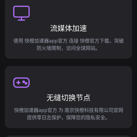
流媒体加速
使用 快橙加速器app官方 连接 快橙官方下载，突破
防火墙限制，访问全球网站。
无缝切换节点
快橙加速器app官方 为 南京快橙科技有限公司官网
提供零日志保护，保障您的隐私安全。