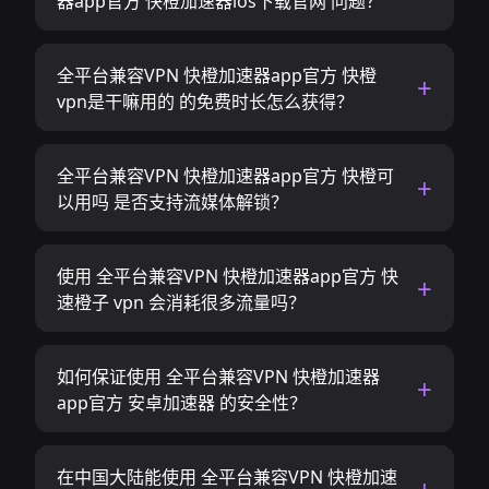
器app官方 快橙加速器ios下载官网 问题？
全平台兼容VPN 快橙加速器app官方 快橙
vpn是干嘛用的 的免费时长怎么获得？
全平台兼容VPN 快橙加速器app官方 快橙可
以用吗 是否支持流媒体解锁？
使用 全平台兼容VPN 快橙加速器app官方 快
速橙子 vpn 会消耗很多流量吗？
如何保证使用 全平台兼容VPN 快橙加速器
app官方 安卓加速器 的安全性？
在中国大陆能使用 全平台兼容VPN 快橙加速