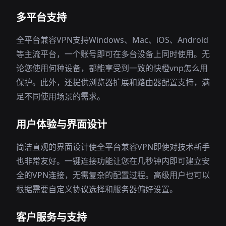
多平台支持
全平台兼容VPN支持Windows、Mac、iOS、Android
等主流平台，一个账号即可在多台设备上同时使用。无
论您使用何种设备，都能享受到一致的快橙vnp怎么用
保护。此外，还提供浏览器扩展和路由器配置支持，满
足不同使用场景的需求。
用户体验与界面设计
简洁直观的界面设计使全平台兼容VPN即使对技术新手
也非常友好。一键连接功能让您在几秒钟内即可建立安
全的VPN连接，无需复杂的配置过程。高级用户也可以
根据需要自定义协议选择和服务器偏好设置。
客户服务与支持