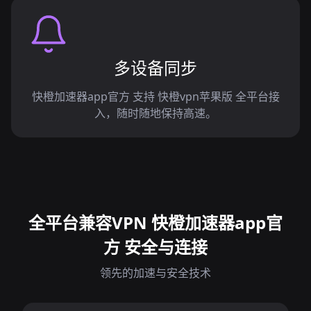
多设备同步
快橙加速器app官方 支持 快橙vpn苹果版 全平台接
入，随时随地保持高速。
全平台兼容VPN 快橙加速器app官
方 安全与连接
领先的加速与安全技术